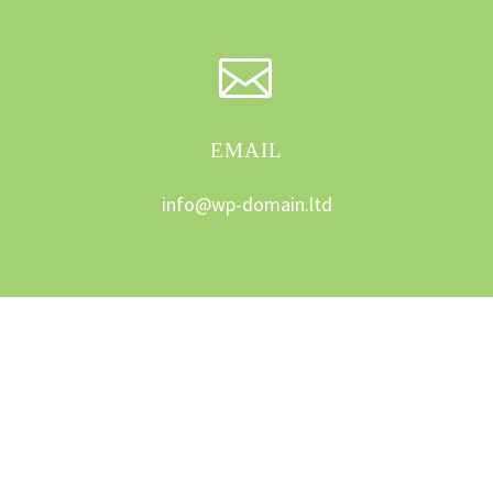


EMAIL
info@wp-domain.ltd