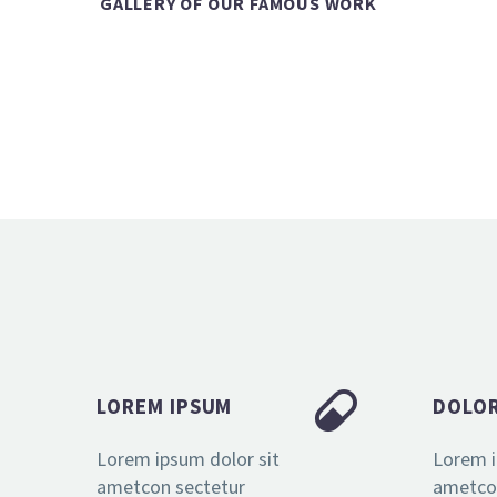
GALLERY OF OUR FAMOUS WORK


LOREM IPSUM
DOLOR
Lorem ipsum dolor sit
Lorem i
ametcon sectetur
ametco