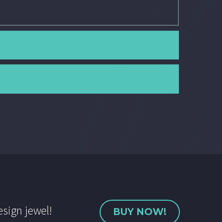
esign jewel!
BUY NOW!