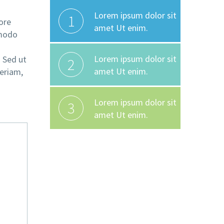
Lorem ipsum dolor sit
1
ore
amet Ut enim.
mmodo
.
Lorem ipsum dolor sit
. Sed ut
2
amet Ut enim.
eriam,
Lorem ipsum dolor sit
3
amet Ut enim.