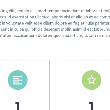
cing elit, sed do eiusmod tempor incididunt ut labore et dol
strud exercitation ullamco laboris nisi ut aliquip ex ea co
in voluptate velit esse cillum dolore eu fugiat nulla pariatur
sunt in culpa qui officia deserunt mollit anim id est laborum
voluptatem accusantium doloremque laudantium, totam rem ap




1
1