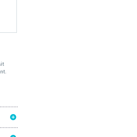
it
nt.