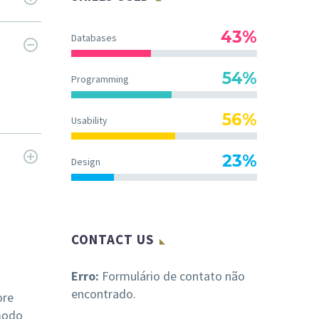
43%
Databases
54%
Programming
56%
Usability
23%
Design
CONTACT US
Erro:
Formulário de contato não
encontrado.
ore
mmodo