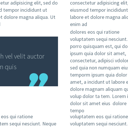
tur adipisicing elit, sed do
consectetur adipisicing elit
 tempor incididunt ut
eiusmod tempor incididunt
et dolore magna aliqua. Ut
labore et dolore magna ali
d
enim ad
dolores eos qui ratione
voluptatem sequi nesciunt
porro quisquam est, qui d
ipsum quia dolor sit amet,
vel velit auctor
consectetur, adipisci vdolor 
em quis
sed quia non numquam eiu
temporm ipsum quia dolor 
amet, a incidunt ut labore 
dolore magnam aliquam q
volup dolor ta tem. Lorem
dolor sit amet eius dolore
tempo
 eos qui ratione
voluptatem eos qui ratione
tem sequi nesciunt. Neque
voluptatem sequi nesciunt