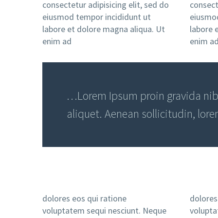
consectetur adipisicing elit, sed do
consecte
eiusmod tempor incididunt ut
eiusmod
labore et dolore magna aliqua. Ut
labore 
enim ad
enim a
…Lorem Ipsum proin gravida nibh 
aliquet. Aenean sollicitudin, lor
dolores eos qui ratione
dolores
voluptatem sequi nesciunt. Neque
volupta