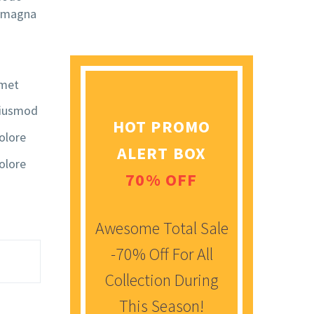
e magna
amet
 eiusmod
HOT PROMO
dolore
ALERT BOX
dolore
70% OFF
Awesome Total Sale
-70% Off For All
Collection During
This Season!