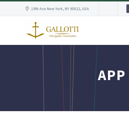
19th Ave New York, NY 95822, USA
APP