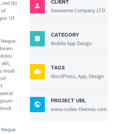
CLIENT
, sed do

 ut
Awesome Company LTD
qua. Ut
CATEGORY

. Neque
Mobile App Design
olorem
 dolor
elit,
TAGS
s modi

WordPress, App, Design
sit
et
uaerat
 ipsum
PROJECT URL

 modi
www.codex-themes.com
. Neque