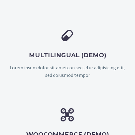


MULTILINGUAL (DEMO)
Lorem ipsum dolor sit ametcon sectetur adipisicing elit,
sed doiusmod tempor


WOOCOMMERCE (DEMO)