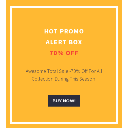
HOT PROMO
ALERT BOX
70% OFF
Awesome Total Sale -70% Off For All
Collection During This Season!
BUY NOW!