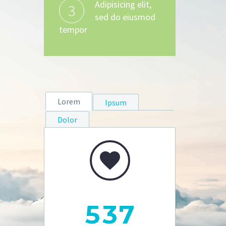
Adipisicing elit,
3
sed do eiusmod
tempor
Lorem
Ipsum
Dolor


5
3
7