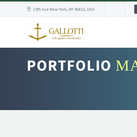
19th Ave New York, NY 95822, USA
PORTFOLIO
MA