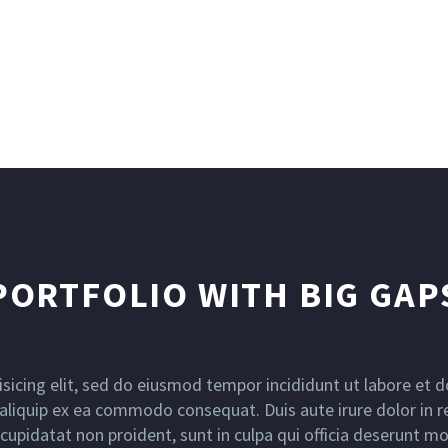
PORTFOLIO WITH BIG GAP
sicing elit, sed do eiusmod tempor incididunt ut labore et
t aliquip ex ea commodo consequat. Duis aute irure dolor in re
 cupidatat non proident, sunt in culpa qui officia deserunt mo