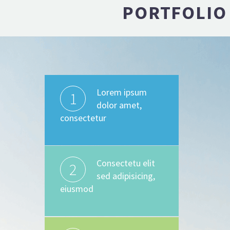
PORTFOLIO 
Lorem ipsum
1
dolor amet,
consectetur
Consectetu elit
2
sed adipisicing,
eiusmod