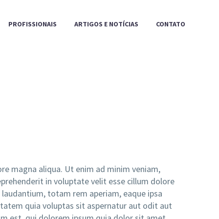
PROFISSIONAIS
ARTIGOS E NOTÍCIAS
CONTATO
lore magna aliqua. Ut enim ad minim veniam,
prehenderit in voluptate velit esse cillum dolore
ue laudantium, totam rem aperiam, eaque ipsa
ptatem quia voluptas sit aspernatur aut odit aut
m est, qui dolorem ipsum quia dolor sit amet,