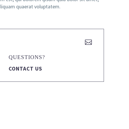
aliquam quaerat voluptatem.


QUESTIONS?
CONTACT US