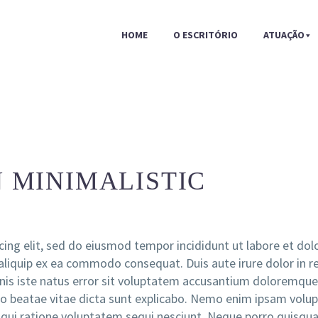
HOME
O ESCRITÓRIO
ATUAÇÃO
 MINIMALISTIC
cing elit, sed do eiusmod tempor incididunt ut labore et do
 aliquip ex ea commodo consequat. Duis aute irure dolor in re
 omnis iste natus error sit voluptatem accusantium doloremq
ecto beatae vitae dicta sunt explicabo. Nemo enim ipsam volu
qui ratione voluptatem sequi nesciunt. Neque porro quisqua