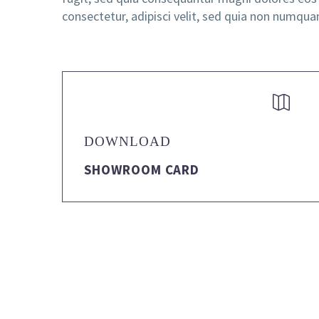
consectetur, adipisci velit, sed quia non numq


DOWNLOAD
SHOWROOM CARD