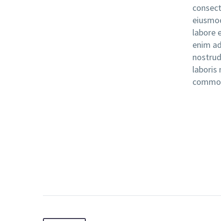
consecte
eiusmod
labore 
enim ad
nostrud
laboris 
commod