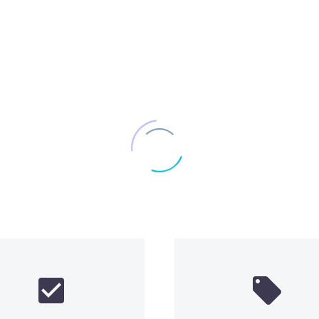



