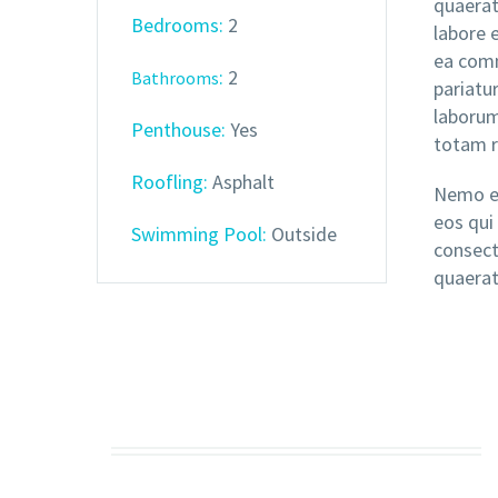
quaerat
Bedrooms:
2
labore 
ea comm
:
2
Bathrooms
pariatur
laborum
Penthouse:
Yes
totam r
Roofling:
Asphalt
Nemo en
eos qui
Swimming Pool:
Outside
consect
quaerat