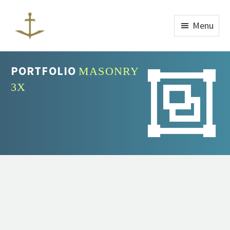
Menu
PORTFOLIO
MASONRY


3X