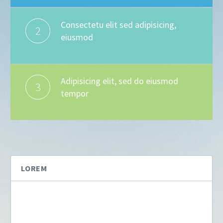
Consectetu elit sed adipisicing,
2
eiusmod
Adipisicing elit, sed do eiusmod
3
tempor
LOREM