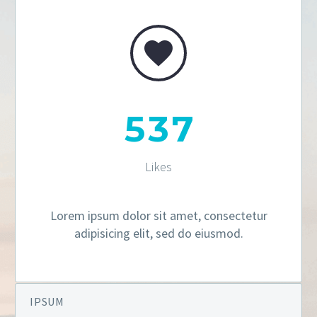


5
3
7
Likes
Lorem ipsum dolor sit amet, consectetur
adipisicing elit, sed do eiusmod.
IPSUM