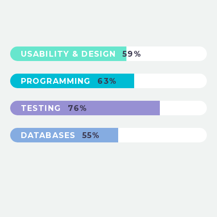
USABILITY & DESIGN
59%
PROGRAMMING
63%
TESTING
76%
DATABASES
55%